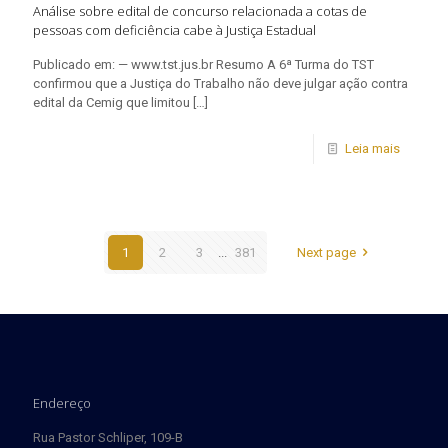
Análise sobre edital de concurso relacionada a cotas de
pessoas com deficiência cabe à Justiça Estadual
Publicado em: — www.tst.jus.br Resumo A 6ª Turma do TST
confirmou que a Justiça do Trabalho não deve julgar ação contra
edital da Cemig que limitou
[…]
Leia mais
1
2
3
...
381
Next page
Endereço
Rua Pastor Schliper, 109-B