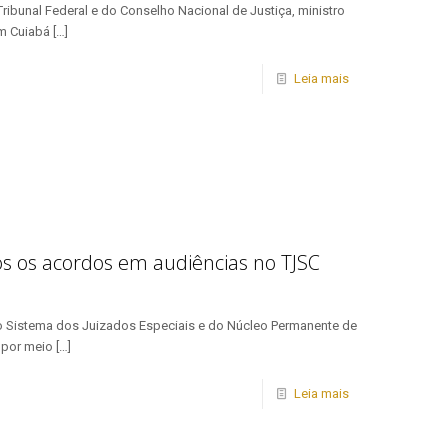
ribunal Federal e do Conselho Nacional de Justiça, ministro
em Cuiabá
[…]
Leia mais
 os acordos em audiências no TJSC
do Sistema dos Juizados Especiais e do Núcleo Permanente de
 por meio
[…]
Leia mais