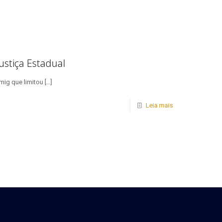
ustiça Estadual
mig que limitou
[…]
Leia mais