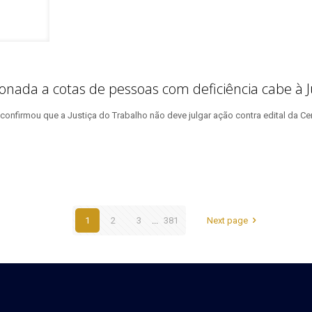
ionada a cotas de pessoas com deficiência cabe à J
onfirmou que a Justiça do Trabalho não deve julgar ação contra edital da Ce
1
2
3
...
381
Next page