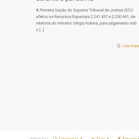
​A Primeira Seção do Superior Tribunal de Justiça (STJ)
afetou os Recursos Especiais 2.241.457 e 2.250.441, de
relatoria do ministro Sérgio Kukina, para julgamento sob
o
[…]
Leia mai
Filtrar por
Categorias
Tags
Autores