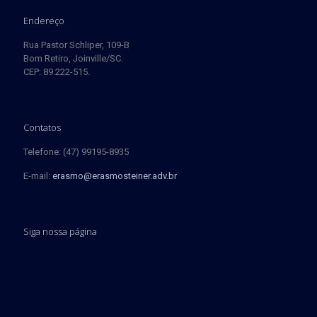
Endereço
Rua Pastor Schliper, 109-B
Bom Retiro, Joinville/SC.
CEP: 89.222-515.
Contatos
Telefone: (47) 99195-8935
E-mail:
erasmo@erasmosteiner.adv.br
Siga nossa página