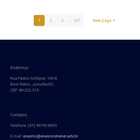
1
2
3
...
137
Next page
Endereço
Rua Pastor Schliper, 109-B
Bom Retiro, Joinville/SC.
CEP: 89.222-515.
Contatos
Telefone: (47) 99195-8935
E-mail:
erasmo@erasmosteiner.adv.br