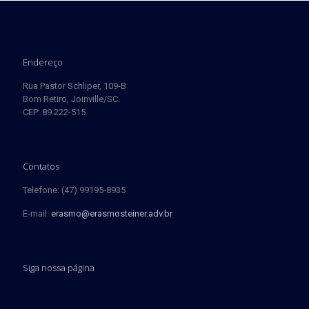
Endereço
Rua Pastor Schliper, 109-B
Bom Retiro, Joinville/SC.
CEP: 89.222-515.
Contatos
Telefone: (47) 99195-8935
E-mail:
erasmo@erasmosteiner.adv.br
Siga nossa página