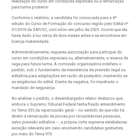
realização do curso em condições especiais ou a remarcação
para turma posterior.
Conforme o relatório, a candidata foi convocada para a 4ª
edição do Curso de Formação do concurso regido pelo Edital nº
01/2019 da SAP/SC, com início em julho de 2025. Ocorre que ela
havia dado à luz cerca de dois meses antes e se encontrava em
licença-maternidade.
Administrativamente, requereu autorização para participar do
curso em condições especiais ou, alternativamente, a reserva de
vaga para futura turma. A comissão organizadora indeferiu o
pedido, sob o fundamento de inexistência de previsão legal ou
editalícia para adaptações em razão de puerpério, mantendo-se
as exigências do edital. Diante da negativa, foi impetrado o
mandado de segurança.
Ao analisar o pedido, o desembargador relator destacou que,
embora o Supremo Tribunal Federal tenha fixado entendimento
no Tema 335 da repercussão geral – no sentido de que não há
direito à remarcação de provas por circunstâncias pessoais,
salvo previsão editalícia –, a própria corte suprema estabeleceu
exceção relevante em caso envolvendo candidatas gestantes,
por meio do Tema 973.