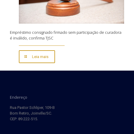
Empréstimo consignado firmado sem participação de curadora
é inválido, confirma TJSC
Leia mais
Endereço
Rua Pastor Schliper, 109-B
Bom Retiro, Joinville/SC.
CEP: 89.222-515.