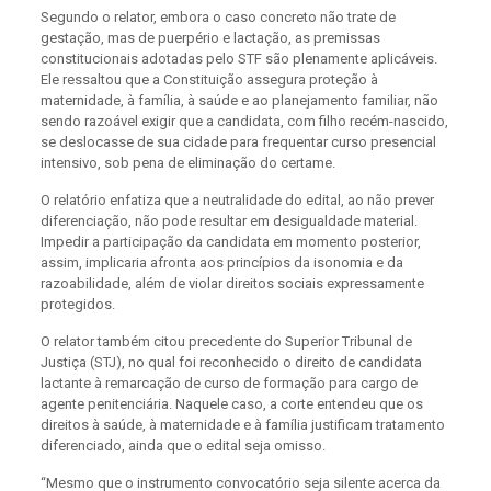
Segundo o relator, embora o caso concreto não trate de
gestação, mas de puerpério e lactação, as premissas
constitucionais adotadas pelo STF são plenamente aplicáveis.
Ele ressaltou que a Constituição assegura proteção à
maternidade, à família, à saúde e ao planejamento familiar, não
sendo razoável exigir que a candidata, com filho recém-nascido,
se deslocasse de sua cidade para frequentar curso presencial
intensivo, sob pena de eliminação do certame.
O relatório enfatiza que a neutralidade do edital, ao não prever
diferenciação, não pode resultar em desigualdade material.
Impedir a participação da candidata em momento posterior,
assim, implicaria afronta aos princípios da isonomia e da
razoabilidade, além de violar direitos sociais expressamente
protegidos.
O relator também citou precedente do Superior Tribunal de
Justiça (STJ), no qual foi reconhecido o direito de candidata
lactante à remarcação de curso de formação para cargo de
agente penitenciária. Naquele caso, a corte entendeu que os
direitos à saúde, à maternidade e à família justificam tratamento
diferenciado, ainda que o edital seja omisso.
“Mesmo que o instrumento convocatório seja silente acerca da