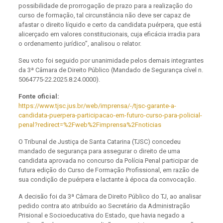
possibilidade de prorrogação de prazo para a realização do
curso de formação, tal circunstância não deve ser capaz de
afastar o direito líquido e certo da candidata puérpera, que está
alicerçado em valores constitucionais, cuja eficácia irradia para
o ordenamento jurídico”, analisou o relator.
Seu voto foi seguido por unanimidade pelos demais integrantes
da 3ª Câmara de Direito Público (Mandado de Segurança cível n.
5064775-22.2025.8.24.0000).
Fonte oficial:
https://www.tjsc.jus.br/web/imprensa/-/tjsc-garante-a-
candidata-puerpera-participacao-em-futuro-curso-para-policial-
penal?redirect=%2Fweb%2Fimprensa%2Fnoticias
O Tribunal de Justiça de Santa Catarina (TJSC) concedeu
mandado de segurança para assegurar o direito de uma
candidata aprovada no concurso da Polícia Penal participar de
futura edição do Curso de Formação Profissional, em razão de
sua condição de puérpera e lactante à época da convocação.
A decisão foi da 3ª Câmara de Direito Público do TJ, ao analisar
pedido contra ato atribuído ao Secretário da Administração
Prisional e Socioeducativa do Estado, que havia negado a