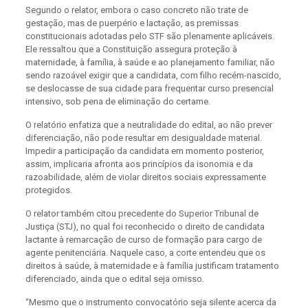
Segundo o relator, embora o caso concreto não trate de
gestação, mas de puerpério e lactação, as premissas
constitucionais adotadas pelo STF são plenamente aplicáveis.
Ele ressaltou que a Constituição assegura proteção à
maternidade, à família, à saúde e ao planejamento familiar, não
sendo razoável exigir que a candidata, com filho recém-nascido,
se deslocasse de sua cidade para frequentar curso presencial
intensivo, sob pena de eliminação do certame.
O relatório enfatiza que a neutralidade do edital, ao não prever
diferenciação, não pode resultar em desigualdade material.
Impedir a participação da candidata em momento posterior,
assim, implicaria afronta aos princípios da isonomia e da
razoabilidade, além de violar direitos sociais expressamente
protegidos.
O relator também citou precedente do Superior Tribunal de
Justiça (STJ), no qual foi reconhecido o direito de candidata
lactante à remarcação de curso de formação para cargo de
agente penitenciária. Naquele caso, a corte entendeu que os
direitos à saúde, à maternidade e à família justificam tratamento
diferenciado, ainda que o edital seja omisso.
“Mesmo que o instrumento convocatório seja silente acerca da