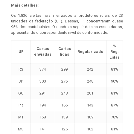
Mais detalhes
:
Os 1.836 alertas foram enviados a produtores rurais de 23
unidades da federação (UF). Dessas, 11 concentraram quase
95% dos contribuintes. O quadro a seguir detalha esses dados,
apresentando o correspondente nível de conformidade.
%
Cartas
Cartas
UF
Regularizado
Reg.
enviadas
lidas
Lidas
RS
374
299
242
81%
SP
300
276
248
90%
GO
291
248
201
81%
PR
194
165
143
87%
MT
168
139
109
78%
MS
141
126
102
81%