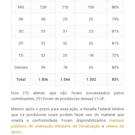
MG
128
116
100
86%
PA
38
29
23
79%
SC
35
31
25
81%
DF
35
32
26
81%
TO
33
25
18
72%
Demais
99
78
65
83%
Total
1.836
1.564
1.302
83%
Dos 272 alertas que não foram processados pelos
contribuintes, 251 foram de produtores dessas 11 UF.
Mesmo após o prazo para essa ação, a Receita Federal lembra
que os produtores rurais podem fazer uso do material que
orienta a conformidade. Foram disponibilizados
manuais
públicos de orientação tributária da fiscalização
e
vídeos de
apoio
.