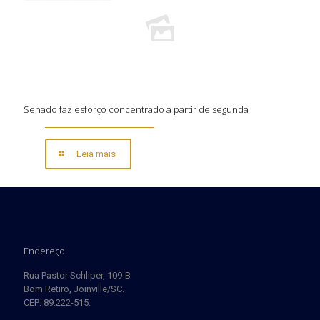
Senado faz esforço concentrado a partir de segunda
Leia mais
Endereço
Rua Pastor Schliper, 109-B
Bom Retiro, Joinville/SC.
CEP: 89.222-515.