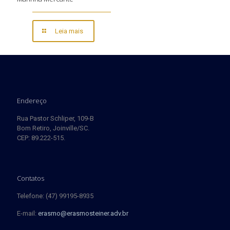
Leia mais
Endereço
Rua Pastor Schliper, 109-B
Bom Retiro, Joinville/SC.
CEP: 89.222-515.
Contatos
Telefone: (47) 99195-8935
E-mail:
erasmo@erasmosteiner.adv.br