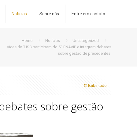
Notícias
Sobre nós
Entre em contato
Home
Notícias
Uncategorized
Vices do TJSC participam do 5º ENAVIP e integram debates
sobre gestão de precedentes
Exibir tudo
 debates sobre gestão