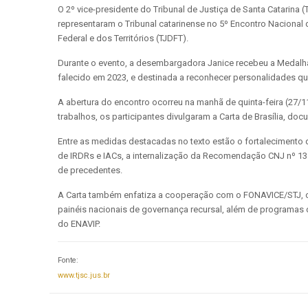
O 2º vice-presidente do Tribunal de Justiça de Santa Catarina 
representaram o Tribunal catarinense no 5º Encontro Nacional d
Federal e dos Territórios (TJDFT).
Durante o evento, a desembargadora Janice recebeu a Medalha 
falecido em 2023, e destinada a reconhecer personalidades que
A abertura do encontro ocorreu na manhã de quinta-feira (27/11) 
trabalhos, os participantes divulgaram a Carta de Brasília, d
Entre as medidas destacadas no texto estão o fortalecimento d
de IRDRs e IACs, a internalização da Recomendação CNJ nº 134
de precedentes.
A Carta também enfatiza a cooperação com o FONAVICE/STJ, o a
painéis nacionais de governança recursal, além de programas 
do ENAVIP.
Fonte:
www.tjsc.jus.br