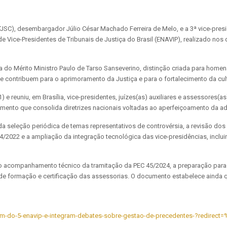
(TJSC), desembargador Júlio César Machado Ferreira de Melo, e a 3ª vice-pres
e Vice-Presidentes de Tribunais de Justiça do Brasil (ENAVIP), realizado nos d
do Mérito Ministro Paulo de Tarso Sanseverino, distinção criada para homena
 contribuem para o aprimoramento da Justiça e para o fortalecimento da cultu
e reuniu, em Brasília, vice-presidentes, juízes(as) auxiliares e assessores(as)
ocumento que consolida diretrizes nacionais voltadas ao aperfeiçoamento da a
a seleção periódica de temas representativos de controvérsia, a revisão dos
/2022 e a ampliação da integração tecnológica das vice-presidências, inclui
companhamento técnico da tramitação da PEC 45/2024, a preparação para o fu
de formação e certificação das assessorias. O documento estabelece ainda q
cipam-do-5-enavip-e-integram-debates-sobre-gestao-de-precedentes-?redire