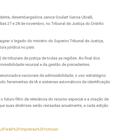
idente, desembargadora Janice Goulart Garcia Ubialli,
ias 27 e 28 de novembro, no Tribunal de Justiça do Distrito
gear o legado do ministro do Superior Tribunal de Justiça,
ra jurídica no país.
 de tribunais de justiça de todas as regiões. Ao final dos
dmissibilidade recursal e da gestão de precedentes.
 enunciados nacionais de admissibilidade, o uso estratégico
ndo ferramentas de IA e sistemas automáticos de identificação
turo filtro de relevância do recurso especial e a criação de
ue suas diretrizes serão revisadas anualmente, a cada edição
ct=%2Fweb%2Fimprensa%2Fnoticias