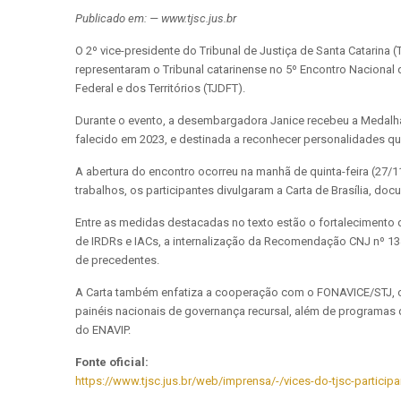
Publicado em: — www.tjsc.jus.br
O 2º vice-presidente do Tribunal de Justiça de Santa Catarina 
representaram o Tribunal catarinense no 5º Encontro Nacional d
Federal e dos Territórios (TJDFT).
Durante o evento, a desembargadora Janice recebeu a Medalha 
falecido em 2023, e destinada a reconhecer personalidades que
A abertura do encontro ocorreu na manhã de quinta-feira (27/11) 
trabalhos, os participantes divulgaram a Carta de Brasília, d
Entre as medidas destacadas no texto estão o fortalecimento d
de IRDRs e IACs, a internalização da Recomendação CNJ nº 134
de precedentes.
A Carta também enfatiza a cooperação com o FONAVICE/STJ, o a
painéis nacionais de governança recursal, além de programas 
do ENAVIP.
Fonte oficial:
https://www.tjsc.jus.br/web/imprensa/-/vices-do-tjsc-parti