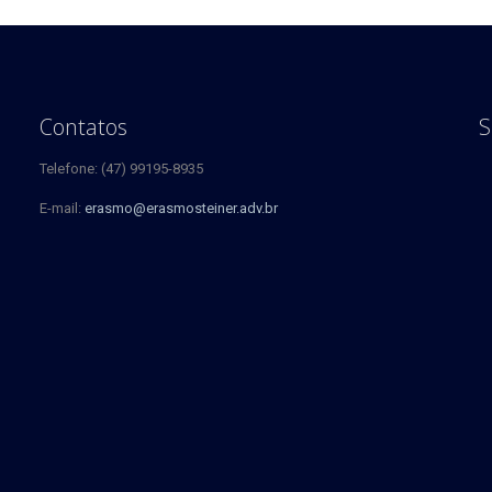
Contatos
S
Telefone: (47) 99195-8935
E-mail:
erasmo@erasmosteiner.adv.br