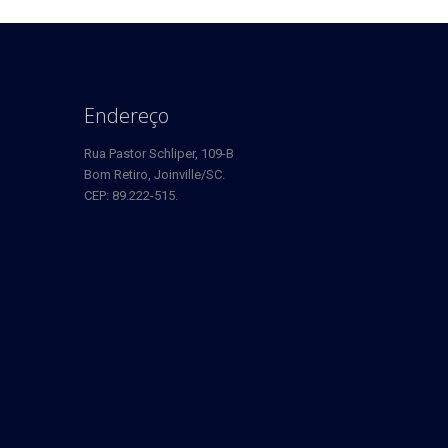
Endereço
Rua Pastor Schliper, 109-B
Bom Retiro, Joinville/SC.
CEP: 89.222-515.