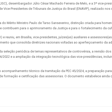
(TJSC), desembargador Júlio César Machado Ferreira de Melo, e a 3ª vice-pres
e Vice-Presidentes de Tribunais de Justiça do Brasil (ENAVIP), realizado nos d
do Mérito Ministro Paulo de Tarso Sanseverino, distinção criada para homena
 contribuem para o aprimoramento da Justiça e para o fortalecimento da cultu
e reuniu, em Brasília, vice-presidentes, juízes(as) auxiliares e assessores(as)
ocumento que consolida diretrizes nacionais voltadas ao aperfeiçoamento da a
a seleção periódica de temas representativos de controvérsia, a revisão dos
/2022 e a ampliação da integração tecnológica das vice-presidências, inclui
companhamento técnico da tramitação da PEC 45/2024, a preparação para o fu
de formação e certificação das assessorias. O documento estabelece ainda q