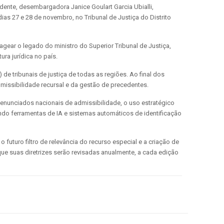
idente, desembargadora Janice Goulart Garcia Ubialli,
ias 27 e 28 de novembro, no Tribunal de Justiça do Distrito
gear o legado do ministro do Superior Tribunal de Justiça,
ra jurídica no país.
 de tribunais de justiça de todas as regiões. Ao final dos
dmissibilidade recursal e da gestão de precedentes.
 enunciados nacionais de admissibilidade, o uso estratégico
ndo ferramentas de IA e sistemas automáticos de identificação
turo filtro de relevância do recurso especial e a criação de
ue suas diretrizes serão revisadas anualmente, a cada edição