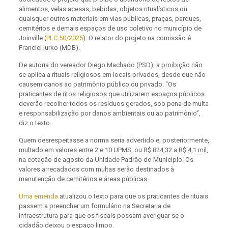
alimentos, velas acesas, bebidas, objetos ritualísticos ou
quaisquer outros materiais em vias públicas, praças, parques,
cemitérios e demais espaços de uso coletivo no município de
Joinville (
PLC 50/2025
). O relator do projeto na comissão é
Franciel Iurko (MDB).
De autoria do vereador Diego Machado (PSD), a proibição não
se aplica a rituais religiosos em locais privados, desde que não
causem danos ao patrimônio público ou privado. “Os
praticantes de ritos religiosos que utilizarem espaços públicos
deverão recolher todos os resíduos gerados, sob pena de multa
e responsabilização por danos ambientais ou ao patrimônio”,
diz o texto.
Quem desrespeitasse a norma seria advertido e, posteriormente,
multado em valores entre 2 e 10 UPMS, ou R$ 824,32 a R$ 4,1 mil,
na cotação de agosto da Unidade Padrão do Município. Os
valores arrecadados com multas serão destinados à
manutenção de cemitérios e áreas públicas.
Uma emenda
atualizou o texto para que os praticantes de rituais
passem a preencher um formulário na Secretaria de
Infraestrutura para que os fiscais possam averiguar se o
cidadão deixou o espaço limpo.