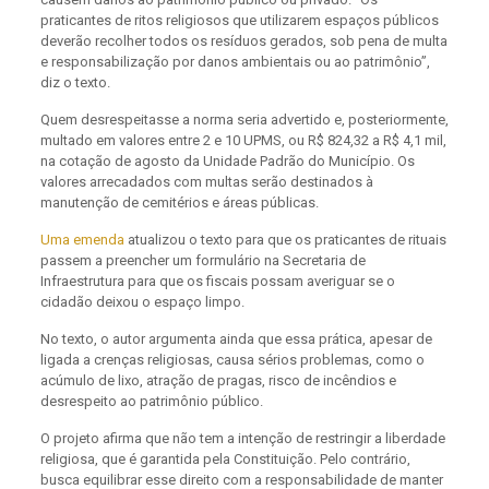
praticantes de ritos religiosos que utilizarem espaços públicos
deverão recolher todos os resíduos gerados, sob pena de multa
e responsabilização por danos ambientais ou ao patrimônio”,
diz o texto.
Quem desrespeitasse a norma seria advertido e, posteriormente,
multado em valores entre 2 e 10 UPMS, ou R$ 824,32 a R$ 4,1 mil,
na cotação de agosto da Unidade Padrão do Município. Os
valores arrecadados com multas serão destinados à
manutenção de cemitérios e áreas públicas.
Uma emenda
atualizou o texto para que os praticantes de rituais
passem a preencher um formulário na Secretaria de
Infraestrutura para que os fiscais possam averiguar se o
cidadão deixou o espaço limpo.
No texto, o autor argumenta ainda que essa prática, apesar de
ligada a crenças religiosas, causa sérios problemas, como o
acúmulo de lixo, atração de pragas, risco de incêndios e
desrespeito ao patrimônio público.
O projeto afirma que não tem a intenção de restringir a liberdade
religiosa, que é garantida pela Constituição. Pelo contrário,
busca equilibrar esse direito com a responsabilidade de manter