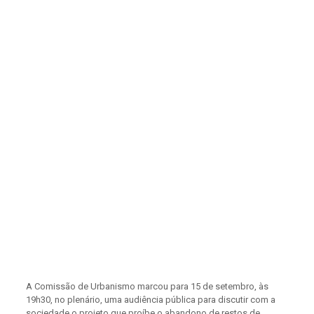
A Comissão de Urbanismo marcou para 15 de setembro, às
19h30, no plenário, uma audiência pública para discutir com a
sociedade o projeto que proíbe o abandono de restos de