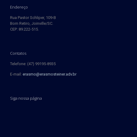
Endereço
Rua Pastor Schliper, 109-B
Bom Retiro, Joinville/SC.
CEP: 89.222-515.
Contatos
Telefone: (47) 99195-8935
E-mail:
erasmo@erasmosteiner.adv.br
Siga nossa página