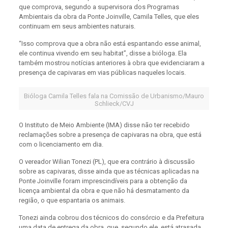
que comprova, segundo a supervisora dos Programas
Ambientais da obra da Ponte Joinville, Camila Telles, que eles
continuam em seus ambientes naturais.
“Isso comprova que a obra não está espantando esse animal,
ele continua vivendo em seu habitat”, disse a bióloga. Ela
também mostrou notícias anteriores à obra que evidenciaram a
presença de capivaras em vias públicas naqueles locais.
Bióloga Camila Telles fala na Comissão de Urbanismo/Mauro
Schlieck/CVJ
O Instituto de Meio Ambiente (IMA) disse não ter recebido
reclamações sobre a presença de capivaras na obra, que está
com o licenciamento em dia.
O vereador Wilian Tonezi (PL), que era contrário à discussão
sobre as capivaras, disse ainda que as técnicas aplicadas na
Ponte Joinville foram imprescindíveis para a obtenção da
licença ambiental da obra e que não há desmatamento da
região, o que espantaria os animais.
Tonezi ainda cobrou dos técnicos do consórcio e da Prefeitura
uma data de entrega da obra, que, segundo ele, está atrasada