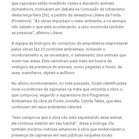
que capivaras estão invadindo casas e atacando animais
domésticos, motivaram um debate na Comissão de Urbanismo
desta terça-feira (26), a pedido da vereadora Liliane da Frada
(Podemos). “As obras impactam o meio-ambiente, e os animais
não sabem o que está acontecendo, e isso incomoda também
as pessoas”, afirmou Liliane.
A equipe de biólogos do consórcio de empreiteiras responsável
pelas obras faz 20 controles ambientais, incluindo o
monitoramento e, se necessário, o salvamento dos animais que
vivem nas áreas. Eles caminham pela mata em busca de
vestígios da presença de animais, como pegadas e fezes, de
aves, mamíferos, répteis e anfíbios.
No último monitoramento, no mês passado, foram identificadas
nove ocorrências de capivaras na mata que circunda a obra, o
que comprova, segundo a supervisora dos Programas
Ambientais da obra da Ponte Joinville, Camila Telles, que eles
continuam em seus ambientes naturais.
“Isso comprova que a obra não está espantando esse animal,
ele continua vivendo em seu habitat”, disse a bióloga. Ela
também mostrou notícias anteriores à obra que evidenciaram a
presença de capivaras em vias públicas naqueles locais.