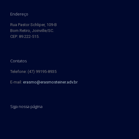
Endereço
Rua Pastor Schliper, 109-B
Bom Retiro, Joinville/SC.
CEP: 89.222-515.
Contatos
Telefone: (47) 99195-8935
E-mail:
erasmo@erasmosteiner.adv.br
Siga nossa página