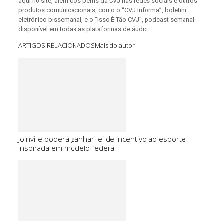
aqui no site, além dos perfis da CVJ nas redes sociais e outros
produtos comunicacionais, como o “CVJ Informa”, boletim
eletrônico bissemanal, e o “Isso É Tão CVJ”, podcast semanal
disponível em todas as plataformas de áudio.
ARTIGOS RELACIONADOS
Mais do autor
Joinville poderá ganhar lei de incentivo ao esporte
inspirada em modelo federal