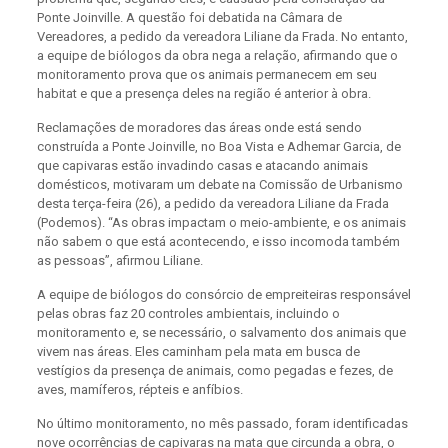
Ponte Joinville. A questão foi debatida na Câmara de
Vereadores, a pedido da vereadora Liliane da Frada. No entanto,
a equipe de biólogos da obra nega a relação, afirmando que o
monitoramento prova que os animais permanecem em seu
habitat e que a presença deles na região é anterior à obra.
Reclamações de moradores das áreas onde está sendo
construída a Ponte Joinville, no Boa Vista e Adhemar Garcia, de
que capivaras estão invadindo casas e atacando animais
domésticos, motivaram um debate na Comissão de Urbanismo
desta terça-feira (26), a pedido da vereadora Liliane da Frada
(Podemos). “As obras impactam o meio-ambiente, e os animais
não sabem o que está acontecendo, e isso incomoda também
as pessoas”, afirmou Liliane.
A equipe de biólogos do consórcio de empreiteiras responsável
pelas obras faz 20 controles ambientais, incluindo o
monitoramento e, se necessário, o salvamento dos animais que
vivem nas áreas. Eles caminham pela mata em busca de
vestígios da presença de animais, como pegadas e fezes, de
aves, mamíferos, répteis e anfíbios.
No último monitoramento, no mês passado, foram identificadas
nove ocorrências de capivaras na mata que circunda a obra, o