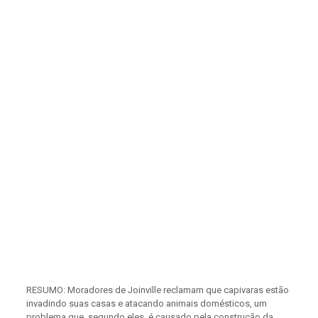
RESUMO: Moradores de Joinville reclamam que capivaras estão
invadindo suas casas e atacando animais domésticos, um
problema que, segundo eles, é causado pela construção da