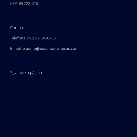
CEP: 89.222-515.
Contatos
Telefone: (47) 99195-8935
E-mail:
erasmo@erasmosteiner.adv.br
Siga nossa página