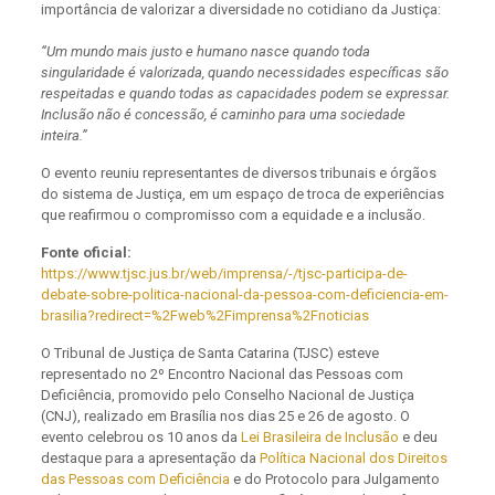
importância de valorizar a diversidade no cotidiano da Justiça:
“Um mundo mais justo e humano nasce quando toda
singularidade é valorizada, quando necessidades específicas são
respeitadas e quando todas as capacidades podem se expressar.
Inclusão não é concessão, é caminho para uma sociedade
inteira.”
O evento reuniu representantes de diversos tribunais e órgãos
do sistema de Justiça, em um espaço de troca de experiências
que reafirmou o compromisso com a equidade e a inclusão.
Fonte oficial:
https://www.tjsc.jus.br/web/imprensa/-/tjsc-participa-de-
debate-sobre-politica-nacional-da-pessoa-com-deficiencia-em-
brasilia?redirect=%2Fweb%2Fimprensa%2Fnoticias
O Tribunal de Justiça de Santa Catarina (TJSC) esteve
representado no 2º Encontro Nacional das Pessoas com
Deficiência, promovido pelo Conselho Nacional de Justiça
(CNJ), realizado em Brasília nos dias 25 e 26 de agosto. O
evento celebrou os 10 anos da
Lei Brasileira de Inclusão
e deu
destaque para a apresentação da
Política Nacional dos Direitos
das Pessoas com Deficiência
e do Protocolo para Julgamento