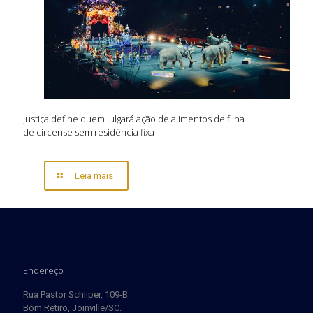
Justiça define quem julgará ação de alimentos de filha
de circense sem residência fixa
Leia mais
Endereço
Rua Pastor Schliper, 109-B
Bom Retiro, Joinville/SC.