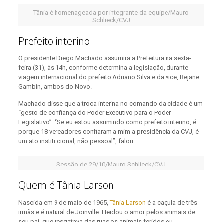
Tânia é homenageada por integrante da equipe/Mauro
Schlieck/CVJ
Prefeito interino
O presidente Diego Machado assumirá a Prefeitura na sexta-
feira (31), às 14h, conforme determina a legislação, durante
viagem internacional do prefeito Adriano Silva e da vice, Rejane
Gambin, ambos do Novo.
Machado disse que a troca interina no comando da cidade é um
“gesto de confiança do Poder Executivo para o Poder
Legislativo”. “Se eu estou assumindo como prefeito interino, é
porque 18 vereadores confiaram a mim a presidência da CVJ, é
um ato institucional, não pessoal”, falou.
Sessão de 29/10/Mauro Schlieck/CVJ
Quem é Tânia Larson
Nascida em 9 de maio de 1965,
Tânia Larson
é a caçula de três
irmãs e é natural de Joinville. Herdou o amor pelos animais de
seu pai, que resgatava das ruas os animais feridos ou