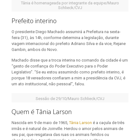
Tânia é homenageada por integrante da equipe/Mauro
Schlieck/CVJ
Prefeito interino
O presidente Diego Machado assumirá a Prefeitura na sexta-
feira (31), às 14h, conforme determina a legislação, durante
viagem internacional do prefeito Adriano Silva e da vice, Rejane
Gambin, ambos do Novo.
Machado disse que a troca interina no comando da cidade é um
“gesto de confiança do Poder Executivo para o Poder
Legislativo”. “Se eu estou assumindo como prefeito interino, é
porque 18 vereadores confiaram a mim a presidência da CVJ, é
um ato institucional, não pessoal”, falou.
Sessão de 29/10/Mauro Schlieck/CVJ
Quem é Tânia Larson
Nascida em 9 de maio de 1965,
Tânia Larson
é a caçula de três
irmãs e é natural de Joinville. Herdou o amor pelos animais de
seu pai, que resgatava das ruas os animais feridos ou