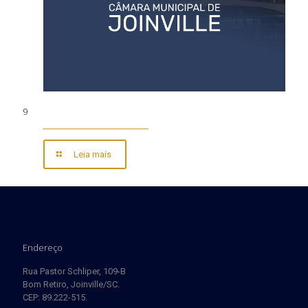
9
Leia mais
Endereço
Rua Pastor Schliper, 109-B
Bom Retiro, Joinville/SC.
CEP: 89.222-515.