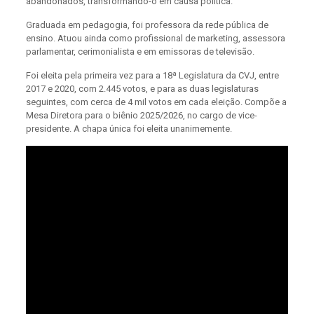
abandonados, transformando-o em causa política.
Graduada em pedagogia, foi professora da rede pública de
ensino. Atuou ainda como profissional de marketing, assessora
parlamentar, cerimonialista e em emissoras de televisão.
Foi eleita pela primeira vez para a 18ª Legislatura da CVJ, entre
2017 e 2020, com 2.445 votos, e para as duas legislaturas
seguintes, com cerca de 4 mil votos em cada eleição. Compõe a
Mesa Diretora para o biênio 2025/2026, no cargo de vice-
presidente. A chapa única foi eleita unanimemente.