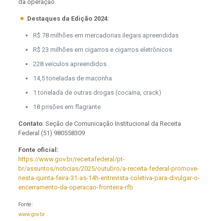
da operação.
Destaques da Edição 2024
:
R$ 78 milhões em mercadorias ilegais apreendidas
R$ 23 milhões em cigarros e cigarros eletrônicos
228 veículos apreendidos
14,5 toneladas de maconha
1 tonelada de outras drogas (cocaína, crack)
18 prisões em flagrante
Contato
: Seção de Comunicação Institucional da Receita
Federal (51) 980558309
Fonte oficial:
https://www.gov.br/receitafederal/pt-
br/assuntos/noticias/2025/outubro/a-receita-federal-promove-
nesta-quinta-feira-31-as-14h-entrevista-coletiva-para-divulgar-o-
encerramento-da-operacao-fronteira-rfb
Fonte:
www.gov.br