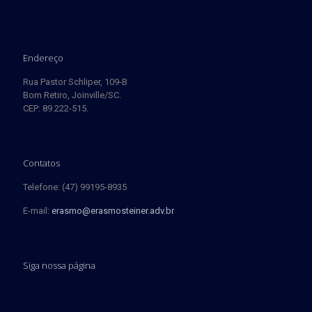
Endereço
Rua Pastor Schliper, 109-B
Bom Retiro, Joinville/SC.
CEP: 89.222-515.
Contatos
Telefone: (47) 99195-8935
E-mail:
erasmo@erasmosteiner.adv.br
Siga nossa página