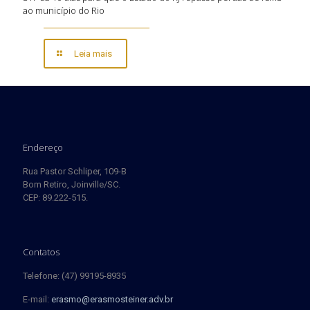
ao município do Rio
Leia mais
Endereço
Rua Pastor Schliper, 109-B
Bom Retiro, Joinville/SC.
CEP: 89.222-515.
Contatos
Telefone: (47) 99195-8935
E-mail:
erasmo@erasmosteiner.adv.br