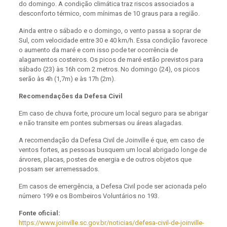
do domingo. A condição climática traz riscos associados a
desconforto térmico, com mínimas de 10 graus para a região.
Ainda entre o sábado e o domingo, o vento passa a soprar de
Sul, com velocidade entre 30 e 40 km/h. Essa condição favorece
o aumento da maré e com isso pode ter ocorrência de
alagamentos costeiros. Os picos de maré estão previstos para
sábado (23) às 16h com 2 metros. No domingo (24), os picos
serão às 4h (1,7m) e às 17h (2m).
Recomendações da Defesa Civil
Em caso de chuva forte, procure um local seguro para se abrigar
e não transite em pontes submersas ou áreas alagadas.
A recomendação da Defesa Civil de Joinville é que, em caso de
ventos fortes, as pessoas busquem um local abrigado longe de
árvores, placas, postes de energia e de outros objetos que
possam ser arremessados.
Em casos de emergência, a Defesa Civil pode ser acionada pelo
número 199 e os Bombeiros Voluntários no 193.
Fonte oficial:
https://www.joinville.sc.gov.br/noticias/defesa-civil-de-joinville-