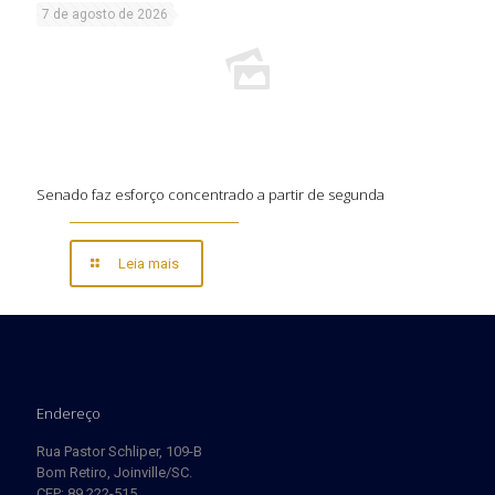
7 de agosto de 2026
Senado faz esforço concentrado a partir de segunda
Leia mais
Endereço
Rua Pastor Schliper, 109-B
Bom Retiro, Joinville/SC.
CEP: 89.222-515.