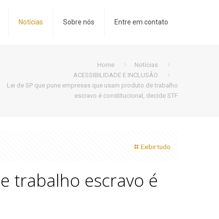
Notícias
Sobre nós
Entre em contato
Home
Notícias
ACESSIBILIDADE E INCLUSÃO
Lei de SP que pune empresas que usam produto de trabalho
escravo é constitucional, decide STF
Exibir tudo
 trabalho escravo é