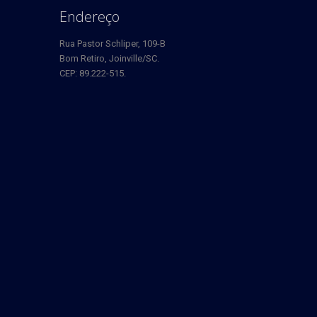
Endereço
Rua Pastor Schliper, 109-B
Bom Retiro, Joinville/SC.
CEP: 89.222-515.