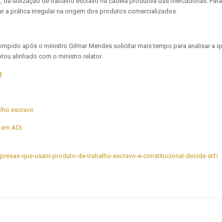
, da utilização de trabalho escravo na cadeia produtiva das mercadorias. Pa
r a prática irregular na origem dos produtos comercializados.
mpido após o ministro Gilmar Mendes solicitar mais tempo para analisar a qu
tou alinhado com o ministro relator.
)
alho escravo
a em ADI
empresas-que-usam-produto-de-trabalho-escravo-e-constitucional-decide-stf/