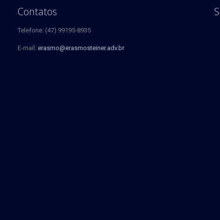
Contatos
S
Telefone: (47) 99195-8935
E-mail:
erasmo@erasmosteiner.adv.br