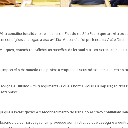
a (9), a constitucionalidade de uma lei do Estado de São Paulo que prevê a p
m condições análogas à escravidão. A decisão foi proferida na Ação Direta 
s Marques, considerou válidas as sanções da lei paulista, por serem administrat
 imposição de sanção que proíbe a empresa e seus sócios de atuarem no mes
rviços e Turismo (CNC) argumentava que a norma violaria a separação dos P
e trabalho.
s, já que a investigação e o reconhecimento do trabalho escravo continuam s
 depende da comprovação, em processo administrativo que assegure o contrad