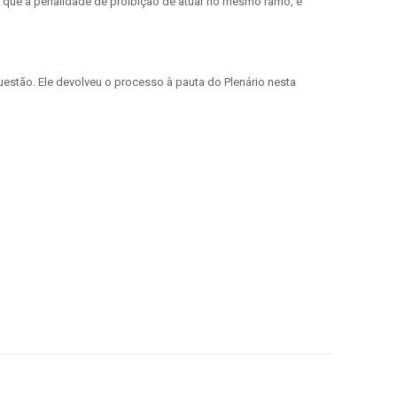
ra que a penalidade de proibição de atuar no mesmo ramo, é
estão. Ele devolveu o processo à pauta do Plenário nesta