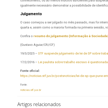
conhecimento, ou ao menos indícios suficientes para suspeitar
igualmente necessário demonstrar a possibilidade de identifica
Julgamento
O caso começou a ser julgado no mês passado, mas foi interro
quarta e, assim como a maioria formada na primeira sessão, vo
Confira o
resumo do julgamento (Informação à Sociedade
(Gustavo Aguiar/CR//CF)
19/3/2025 –
STF suspende julgamento de lei de SP sobre trab
17/2/2016 –
Lei paulista sobre trabalho escravo é questionad
Fonte oficial:
https://noticias.stf.jus.br/postsnoticias/lei-de-sp-que-pune-
Fonte:
noticias.stf.jus.br
Artigos relacionados