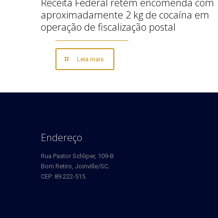
Receita Federal retém encomenda com
aproximadamente 2 kg de cocaína em
operação de fiscalização postal
Leia mais
Endereço
Rua Pastor Schliper, 109-B
Bom Retiro, Joinville/SC.
CEP: 89.222-515.