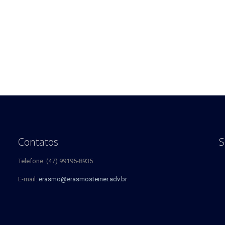
Contatos
S
Telefone: (47) 99195-8935
E-mail:
erasmo@erasmosteiner.adv.br