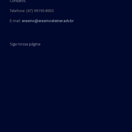
Contatos
Telefone: (47) 99195-8935
E-mail:
erasmo@erasmosteiner.adv.br
Siga nossa página