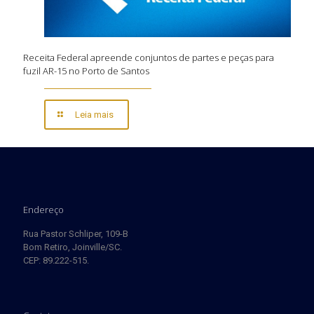
Receita Federal apreende conjuntos de partes e peças para
fuzil AR-15 no Porto de Santos
Leia mais
Endereço
Rua Pastor Schliper, 109-B
Bom Retiro, Joinville/SC.
CEP: 89.222-515.