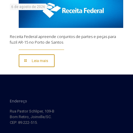
6 de agosto de 2026
Receita Federal apreende conjuntos de partes e peças para
fuzil AR-15 no Porto de Santos
Leia mais
Endereço
Rua Pastor Schliper, 109-B
Bom Retiro, Joinville/SC.
CEP: 89.222-515.