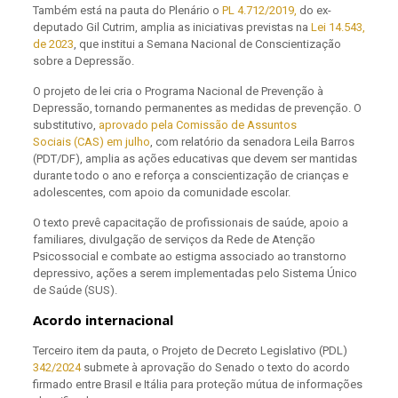
Também está na pauta do Plenário o
PL 4.712/2019,
do ex-
deputado Gil Cutrim, amplia as iniciativas previstas na
Lei 14.543,
de 2023
, que institui a Semana Nacional de Conscientização
sobre a Depressão.
O projeto de lei cria o Programa Nacional de Prevenção à
Depressão, tornando permanentes as medidas de prevenção. O
substitutivo,
aprovado pela Comissão de Assuntos
Sociais (CAS) em julho
, com relatório da senadora Leila Barros
(PDT/DF), amplia as ações educativas que devem ser mantidas
durante todo o ano e reforça a conscientização de crianças e
adolescentes, com apoio da comunidade escolar.
O texto prevê capacitação de profissionais de saúde, apoio a
familiares, divulgação de serviços da Rede de Atenção
Psicossocial e combate ao estigma associado ao transtorno
depressivo, ações a serem implementadas pelo Sistema Único
de Saúde (SUS).
Acordo internacional
Terceiro item da pauta, o Projeto de Decreto Legislativo (
PDL)
342/2024
submete à aprovação do Senado o texto do acordo
firmado entre Brasil e Itália para proteção mútua de informações