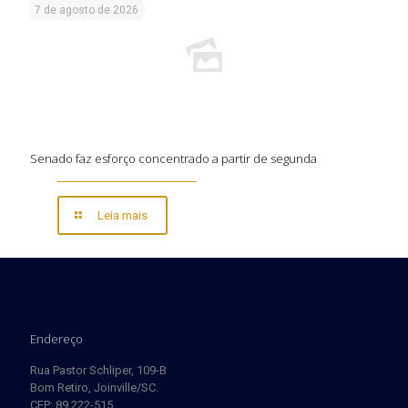
7 de agosto de 2026
Senado faz esforço concentrado a partir de segunda
Leia mais
Endereço
Rua Pastor Schliper, 109-B
Bom Retiro, Joinville/SC.
CEP: 89.222-515.