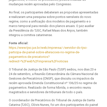
mudanças recém aprovadas pelo Congresso.
Ao final, os participantes debateram as propostas apresentadas
e realizaram uma pesquisa sobre pontos sensíveis do novo
regime, como a unificação dos modelos de pagamento e o
marco temporal para revisão dos planos anuais. O juiz auxiliar
da Presidência do TJSC, Rafael Maas dos Anjos, também
integrou a comitiva catarinense.
Fonte oficial:
https://www.tjsc.jus.br/web/imprensa/-/servidor-do-tjsc-
participa-de-painel-sobre-alteracoes-no-regime-de-
pagamentos-de-precatorios?
redirect=%2Fweb%2Fimprensa%2Fnoticias
O Tribunal de Justiça de São Paulo (TJSP) sediou, nos dias 23 e
24 de setembro, a Reunião Extraordinária da Câmara Nacional de
Gestores de Precatórios (CNGP), que discutiu os impactos da
recém aprovada Emenda Constitucional nº 136/25 no regime de
pagamentos. Realizado de forma híbrida, o encontro reuniu
magistrados e servidores de tribunais de todo o país.
O coordenador de Precatórios do Tribunal de Justiça de Santa
Catarina (TJSC), Clóvis Nunes, foi um dos participantes do painel