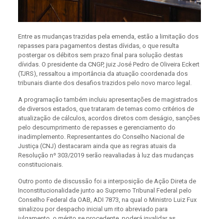
Entre as mudanças trazidas pela emenda, estão a limitação dos
repasses para pagamentos destas dívidas, o que resulta
postergar os débitos sem prazo final para solução destas
dívidas. O presidente da CNGP, juiz José Pedro de Oliveira Eckert
(TJRS), ressaltou a importância da atuação coordenada dos
tribunais diante dos desafios trazidos pelo novo marco legal.
A programação também incluiu apresentações de magistrados
de diversos estados, que trataram de temas como critérios de
atualização de cálculos, acordos diretos com deságio, sanções
pelo descumprimento de repasses e gerenciamento do
inadimplemento. Representantes do Conselho Nacional de
Justiça (CNJ) destacaram ainda que as regras atuais da
Resolução nº 303/2019 serão reavaliadas à luz das mudanças
constitucionais.
Outro ponto de discussão foi a interposição de Ação Direta de
Inconstitucionalidade junto ao Supremo Tribunal Federal pelo
Conselho Federal da OAB, ADI 7873, na qual o Ministro Luiz Fux
sinalizou por despacho inicial um rito abreviado para
julgamento, o mérito se procedente, poderá invalidar as