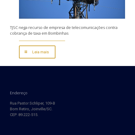
TJSC nega recurso de empresa de telecomunicações contra
cobrança de taxa em Bombinhas
Leia mais
Endereço
Rua Pastor Schliper, 109-B
Bom Retiro, Joinville/SC.
CEP: 89.222-515.