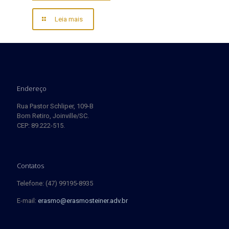
Leia mais
Endereço
Rua Pastor Schliper, 109-B
Bom Retiro, Joinville/SC.
CEP: 89.222-515.
Contatos
Telefone: (47) 99195-8935
E-mail:
erasmo@erasmosteiner.adv.br