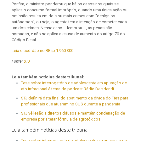
Por fim, o ministro ponderou que há os casos nos quais se
aplica o concurso formal impróprio, quando uma única ação ou
omissão resulta em dois ou mais crimes com "desígnios
autônomos", ou seja, o agente tem a intenção de cometer cada
um dos crimes. Nesse caso – lembrou –, as penas são
somadas, e não se aplica a causa de aumento do artigo 70 do
Código Penal.
Leia o acórdão no REsp 1.960.300
.
Fonte:
STJ
Leia também notícias deste tribunal:
Tese sobre interrogatório de adolescente em apuração de
ato infracional é tema do podcast Rádio Decidendi
STJ definirá data final do abatimento da dívida do Fies para
profissionais que atuaram no SUS durante a pandemia
STJ vê lesão a direitos difusos e mantém condenação de
empresa por alterar fórmula de agrotóxicos
Leia também notícias deste tribunal
Tese sobre interrogatório de adolescente em apuração de