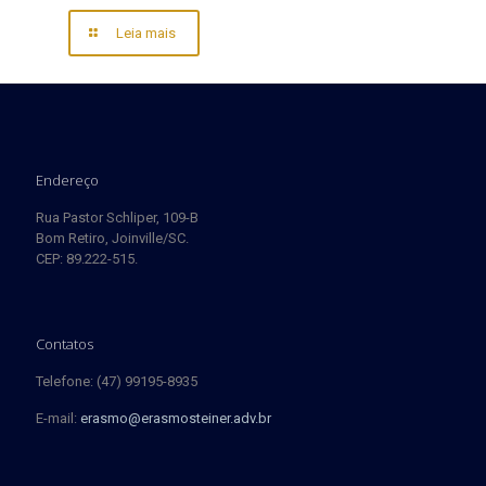
Leia mais
Endereço
Rua Pastor Schliper, 109-B
Bom Retiro, Joinville/SC.
CEP: 89.222-515.
Contatos
Telefone: (47) 99195-8935
E-mail:
erasmo@erasmosteiner.adv.br