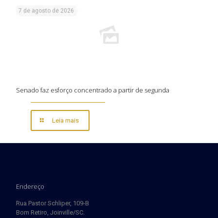
7 de agosto de 2026
Senado faz esforço concentrado a partir de segunda
Leia mais
Endereço
Rua Pastor Schliper, 109-B
Bom Retiro, Joinville/SC.