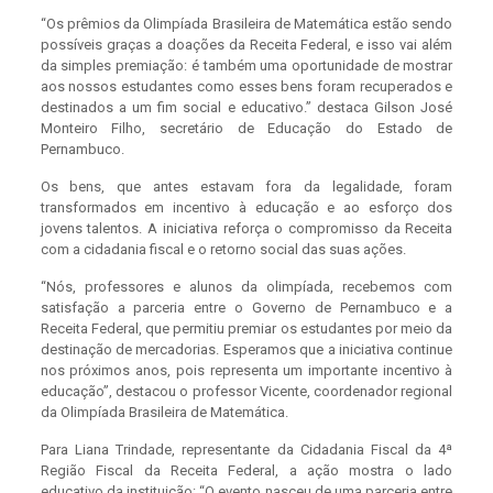
“Os prêmios da Olimpíada Brasileira de Matemática estão sendo
possíveis graças a doações da Receita Federal, e isso vai além
da simples premiação: é também uma oportunidade de mostrar
aos nossos estudantes como esses bens foram recuperados e
destinados a um fim social e educativo.” destaca Gilson José
Monteiro Filho, secretário de Educação do Estado de
Pernambuco.
Os bens, que antes estavam fora da legalidade, foram
transformados em incentivo à educação e ao esforço dos
jovens talentos. A iniciativa reforça o compromisso da Receita
com a cidadania fiscal e o retorno social das suas ações.
“Nós, professores e alunos da olimpíada, recebemos com
satisfação a parceria entre o Governo de Pernambuco e a
Receita Federal, que permitiu premiar os estudantes por meio da
destinação de mercadorias. Esperamos que a iniciativa continue
nos próximos anos, pois representa um importante incentivo à
educação”, destacou o professor Vicente, coordenador regional
da Olimpíada Brasileira de Matemática.
Para Liana Trindade, representante da Cidadania Fiscal da 4ª
Região Fiscal da Receita Federal, a ação mostra o lado
educativo da instituição: “O evento nasceu de uma parceria entre