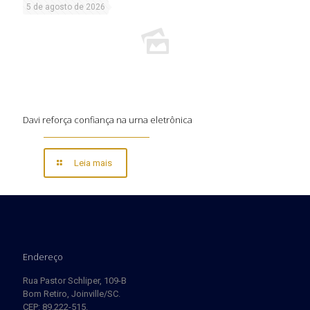
5 de agosto de 2026
Davi reforça confiança na urna eletrônica
Leia mais
Endereço
Rua Pastor Schliper, 109-B
Bom Retiro, Joinville/SC.
CEP: 89.222-515.