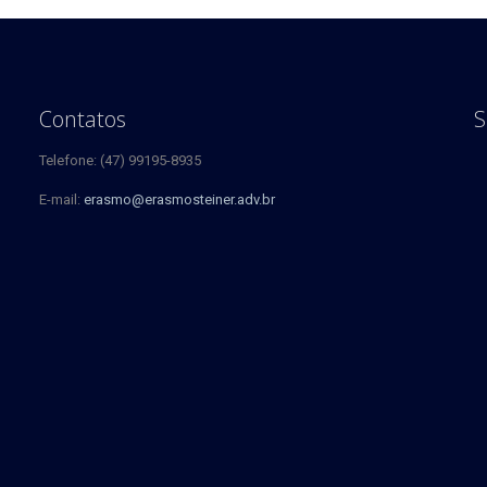
Contatos
S
Telefone: (47) 99195-8935
E-mail:
erasmo@erasmosteiner.adv.br