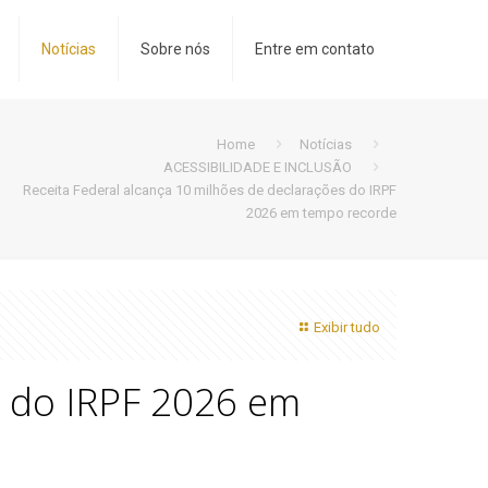
Notícias
Sobre nós
Entre em contato
Home
Notícias
ACESSIBILIDADE E INCLUSÃO
Receita Federal alcança 10 milhões de declarações do IRPF
2026 em tempo recorde
Exibir tudo
s do IRPF 2026 em