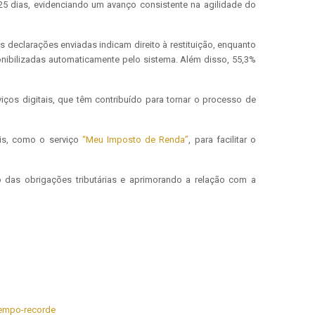
25 dias, evidenciando um avanço consistente na agilidade do
 declarações enviadas indicam direito à restituição, enquanto
nibilizadas automaticamente pelo sistema. Além disso, 55,3%
ços digitais, que têm contribuído para tornar o processo de
eis, como o serviço
“Meu Imposto de Renda”
, para facilitar o
 das obrigações tributárias e aprimorando a relação com a
-tempo-recorde