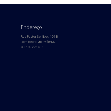
Endereço
Rua Pastor Schliper, 109-B
Bom Retiro, Joinville/SC.
CEP: 89.222-515.