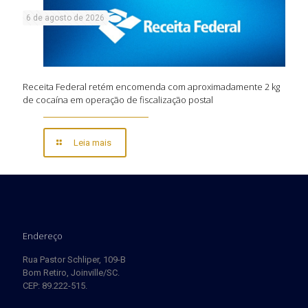
6 de agosto de 2026
Receita Federal retém encomenda com aproximadamente 2 kg
de cocaína em operação de fiscalização postal
Leia mais
Endereço
Rua Pastor Schliper, 109-B
Bom Retiro, Joinville/SC.
CEP: 89.222-515.