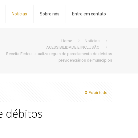
Notícias
Sobre nós
Entre em contato
Home
Notícias
ACESSIBILIDADE E INCLUSÃO
Receita Federal atualiza regras de parcelamento de débitos
previdenciários de municípios
Exibir tudo
e débitos