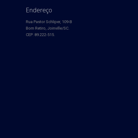
Endereço
Rua Pastor Schliper, 109-B
Bom Retiro, Joinville/SC.
CEP: 89.222-515.