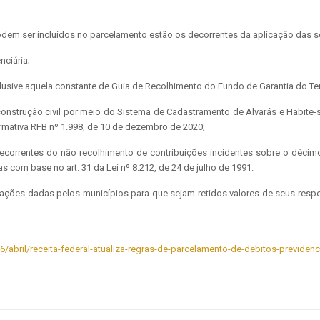
podem ser incluídos no parcelamento estão os decorrentes da aplicação das s
ciária;
clusive aquela constante de Guia de Recolhimento do Fundo de Garantia do Te
onstrução civil por meio do Sistema de Cadastramento de Alvarás e Habite-
ormativa RFB nº 1.998, de 10 de dezembro de 2020;
ecorrentes do não recolhimento de contribuições incidentes sobre o décimo 
 com base no art. 31 da Lei nº 8.212, de 24 de julho de 1991.
izações dadas pelos municípios para que sejam retidos valores de seus resp
6/abril/receita-federal-atualiza-regras-de-parcelamento-de-debitos-previden