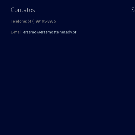
Contatos
S
Telefone: (47) 99195-8935
E-mail:
erasmo@erasmosteiner.adv.br