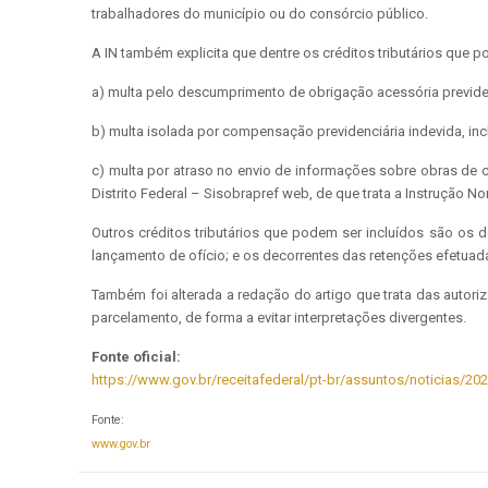
trabalhadores do município ou do consórcio público.
A IN também explicita que dentre os créditos tributários que 
a) multa pelo descumprimento de obrigação acessória previden
b) multa isolada por compensação previdenciária indevida, in
c) multa por atraso no envio de informações sobre obras de c
Distrito Federal – Sisobrapref web, de que trata a Instrução N
Outros créditos tributários que podem ser incluídos são os d
lançamento de ofício; e os decorrentes das retenções efetuadas
Também foi alterada a redação do artigo que trata das autor
parcelamento, de forma a evitar interpretações divergentes.
Fonte oficial:
https://www.gov.br/receitafederal/pt-br/assuntos/noticias/202
Fonte:
www.gov.br