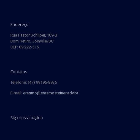
Endereço
Rua Pastor Schliper, 109-B
Bom Retiro, Joinville/SC.
CEP: 89.222-515.
Contatos
Telefone: (47) 99195-8935
E-mail:
erasmo@erasmosteiner.adv.br
Siga nossa página