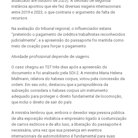
atualizado até outubro de 2023). A decisão de segunda
instância apontou que ele fez diversas viagens internacionais
entre 2019 e 2023, o que contraria o argumento de falta de
recursos.
Na avaliação do tribunal regional, o influenciador estaria
“preterindo o pagamento de créditos trabalhistas reconhecidos
judicialmente”, e a apreensão do passaporte foi mantida como
meio de coação para forçar o pagamento.
Atividade profissional depende de viagens
O caso chegou ao TST três dias após a apreensão do
documento e foi analisado pela SDI-2. A ministra Maria Helena
Mallmann, relatora do habeas corpus, votou pela concessão da
ordem. Em seu voto, destacou que a jurisprudência da
subseção considera o habeas corpus um instrumento
adequado para proteger o direito fundamental de locomoção,
que inclui o direito de sair do país.
A ministra lembrou que, embora o devedor seja pessoa pública
de alta exposição midiática e empresário ligado à costumização
de carros exóticos e de alto luxo, a liberação do passaporte é
necessária, uma vez que sua presença em eventos
internacionais de automobilismo é fundamental para suas