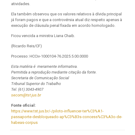
atividades.
Ela também observou que os valores relativos à dívida principal
já foram pagos e que a controvérsia atual diz respeito apenas à
execução de cláusula penal fixada em acordo homologado.
Ficou vencida a ministra Liana Chaib.
(Ricardo Reis/CF)
Processo: HCCiv-1000104-76.2025.5.00.0000
Esta matéria é meramente informativa.
Permitida a reprodução mediante citação da fonte.
Secretaria de Comunicação Social
Tribunal Superior do Trabalho
Tel. (61) 3043-4907
secom@tst.jus.br
Fonte oficial:
https://www.tst.jus.br/-/piloto-influencer-ter%C3%A1-
passaporte-desbloqueado-ap%C3%B3s-concess%C3%A3o-de-
habeas-corpus