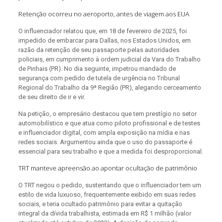
Retenção ocorreu no aeroporto, antes de viagem aos EUA
O influenciador relatou que, em 18 de fevereiro de 2025, foi
impedido de embarcar para Dallas, nos Estados Unidos, em
razão da retenção de seu passaporte pelas autoridades
policiais, em cumprimento à ordem judicial da Vara do Trabalho
de Pinhais (PR). No dia seguinte, impetrou mandado de
segurança com pedido de tutela de urgência no Tribunal
Regional do Trabalho da 9ª Região (PR), alegando cerceamento
de seu direito de ir e vir.
Na petição, o empresário destacou que tem prestígio no setor
automobilístico e que atua como piloto profissional e de testes
e influenciador digital, com ampla exposição na mídia e nas
redes sociais. Argumentou ainda que o uso do passaporte é
essencial para seu trabalho e que a medida foi desproporcional.
TRT manteve apreensão ao apontar ocultação de patrimônio
O TRT negou o pedido, sustentando que o influenciador tem um
estilo de vida luxuoso, frequentemente exibido em suas redes
sociais, e teria ocultado patrimônio para evitar a quitação
integral da dívida trabalhista, estimada em R$ 1 milhão (valor