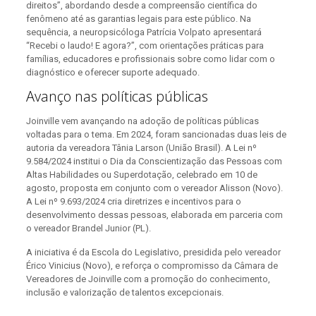
direitos”, abordando desde a compreensão científica do
fenômeno até as garantias legais para este público. Na
sequência, a neuropsicóloga Patrícia Volpato apresentará
“Recebi o laudo! E agora?”, com orientações práticas para
famílias, educadores e profissionais sobre como lidar com o
diagnóstico e oferecer suporte adequado.
Avanço nas políticas públicas
Joinville vem avançando na adoção de políticas públicas
voltadas para o tema. Em 2024, foram sancionadas duas leis de
autoria da vereadora Tânia Larson (União Brasil). A Lei nº
9.584/2024 institui o Dia da Conscientização das Pessoas com
Altas Habilidades ou Superdotação, celebrado em 10 de
agosto, proposta em conjunto com o vereador Alisson (Novo).
A Lei nº 9.693/2024 cria diretrizes e incentivos para o
desenvolvimento dessas pessoas, elaborada em parceria com
o vereador Brandel Junior (PL).
A iniciativa é da Escola do Legislativo, presidida pelo vereador
Érico Vinicius (Novo), e reforça o compromisso da Câmara de
Vereadores de Joinville com a promoção do conhecimento,
inclusão e valorização de talentos excepcionais.