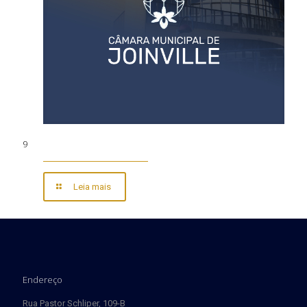
9
Leia mais
Endereço
Rua Pastor Schliper, 109-B