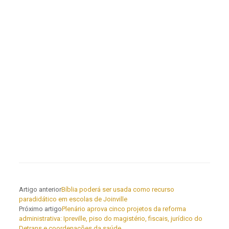
Artigo anterior
Bíblia poderá ser usada como recurso
paradidático em escolas de Joinville
Próximo artigo
Plenário aprova cinco projetos da reforma
administrativa: Ipreville, piso do magistério, fiscais, jurídico do
Detrans e coordenações da saúde