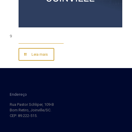
9
Leia mais
Endereço
Rua Pastor Schliper, 109-B
Bom Retiro, Joinville/SC.
CEP: 89.222-515.