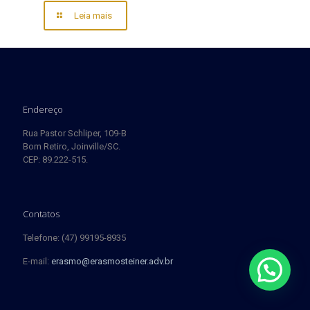
Leia mais
Endereço
Rua Pastor Schliper, 109-B
Bom Retiro, Joinville/SC.
CEP: 89.222-515.
Contatos
Telefone: (47) 99195-8935
E-mail:
erasmo@erasmosteiner.adv.br