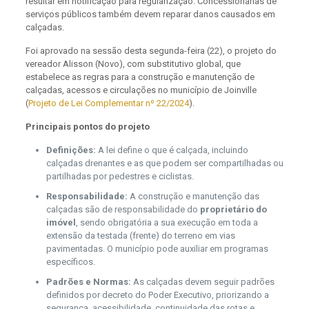
resultar em notificação para regularização. Concessionárias de
serviços públicos também devem reparar danos causados em
calçadas.
Foi aprovado na sessão desta segunda-feira (22), o projeto do
vereador Alisson (Novo), com substitutivo global, que
estabelece as regras para a construção e manutenção de
calçadas, acessos e circulações no município de Joinville
(
Projeto de Lei Complementar nº 22/2024
).
Principais pontos do projeto
Definições:
A lei define o que é calçada, incluindo
calçadas drenantes e as que podem ser compartilhadas ou
partilhadas por pedestres e ciclistas.
Responsabilidade:
A construção e manutenção das
calçadas são de responsabilidade do
proprietário do
imóvel
, sendo obrigatória a sua execução em toda a
extensão da testada (frente) do terreno em vias
pavimentadas. O município pode auxiliar em programas
específicos.
Padrões e Normas:
As calçadas devem seguir padrões
definidos por decreto do Poder Executivo, priorizando a
segurança, acessibilidade, continuidade das rotas e