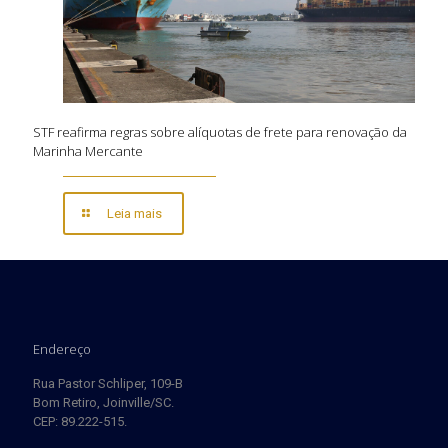
STF reafirma regras sobre alíquotas de frete para renovação da
Marinha Mercante
Leia mais
Endereço
Rua Pastor Schliper, 109-B
Bom Retiro, Joinville/SC.
CEP: 89.222-515.