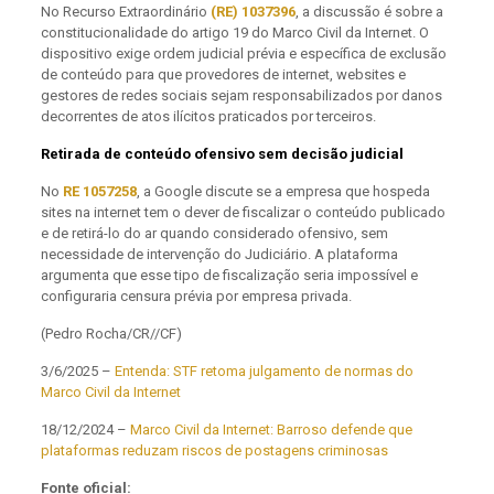
No Recurso Extraordinário
(RE) 1037396
, a discussão é sobre a
constitucionalidade do artigo 19 do Marco Civil da Internet. O
dispositivo exige ordem judicial prévia e específica de exclusão
de conteúdo para que provedores de internet, websites e
gestores de redes sociais sejam responsabilizados por danos
decorrentes de atos ilícitos praticados por terceiros.
Retirada de conteúdo ofensivo sem decisão judicial
No
RE 1057258
, a Google discute se a empresa que hospeda
sites na internet tem o dever de fiscalizar o conteúdo publicado
e de retirá-lo do ar quando considerado ofensivo, sem
necessidade de intervenção do Judiciário. A plataforma
argumenta que esse tipo de fiscalização seria impossível e
configuraria censura prévia por empresa privada.
(Pedro Rocha/CR//CF)
3/6/2025 –
Entenda: STF retoma julgamento de normas do
Marco Civil da Internet
18/12/2024 –
Marco Civil da Internet: Barroso defende que
plataformas reduzam riscos de postagens criminosas
Fonte oficial: