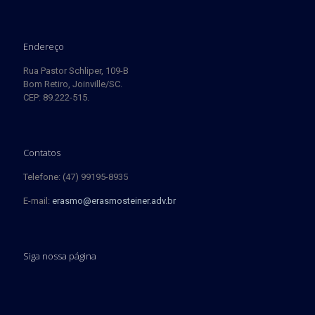
Endereço
Rua Pastor Schliper, 109-B
Bom Retiro, Joinville/SC.
CEP: 89.222-515.
Contatos
Telefone: (47) 99195-8935
E-mail:
erasmo@erasmosteiner.adv.br
Siga nossa página