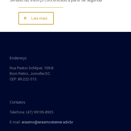
Senado faz esforço concentrado a partir de segunda
Leia mais
Endereço
Rua Pastor Schliper, 109-B
Bom Retiro, Joinville/SC.
CEP: 89.222-515.
Contatos
Telefone: (47) 99195-8935
E-mail:
erasmo@erasmosteiner.adv.br