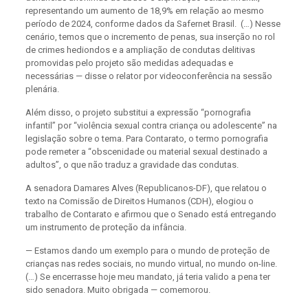
representando um aumento de 18,9% em relação ao mesmo
período de 2024, conforme dados da Safernet Brasil. (…) Nesse
cenário, temos que o incremento de penas, sua inserção no rol
de crimes hediondos e a ampliação de condutas delitivas
promovidas pelo projeto são medidas adequadas e
necessárias — disse o relator por videoconferência na sessão
plenária.
Além disso, o projeto substitui a expressão “pornografia
infantil” por “violência sexual contra criança ou adolescente” na
legislação sobre o tema. Para Contarato, o termo pornografia
pode remeter a “obscenidade ou material sexual destinado a
adultos”, o que não traduz a gravidade das condutas.
A senadora Damares Alves (Republicanos-DF), que relatou o
texto na Comissão de Direitos Humanos (CDH), elogiou o
trabalho de Contarato e afirmou que o Senado está entregando
um instrumento de proteção da infância.
— Estamos dando um exemplo para o mundo de proteção de
crianças nas redes sociais, no mundo virtual, no mundo on-line.
(…) Se encerrasse hoje meu mandato, já teria valido a pena ter
sido senadora. Muito obrigada — comemorou.