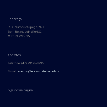
Endereço
Rua Pastor Schliper, 109-B
Bom Retiro, Joinville/SC.
CEP: 89.222-515.
Contatos
Telefone: (47) 99195-8935
E-mail:
erasmo@erasmosteiner.adv.br
Siga nossa página