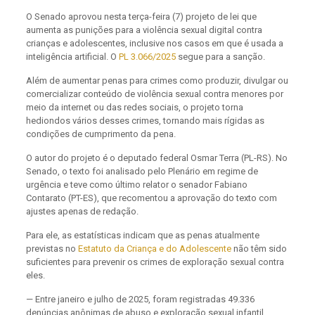
O Senado aprovou nesta terça-feira (7) projeto de lei que
aumenta as punições para a violência sexual digital contra
crianças e adolescentes, inclusive nos casos em que é usada a
inteligência artificial. O
PL 3.066/2025
segue para a sanção.
Além de aumentar penas para crimes como produzir, divulgar ou
comercializar conteúdo de violência sexual contra menores por
meio da internet ou das redes sociais, o projeto torna
hediondos vários desses crimes, tornando mais rígidas as
condições de cumprimento da pena.
O autor do projeto é o deputado federal Osmar Terra (PL-RS). No
Senado, o texto foi analisado pelo Plenário em regime de
urgência e teve como último relator o senador Fabiano
Contarato (PT-ES), que recomentou a aprovação do texto com
ajustes apenas de redação.
Para ele, as estatísticas indicam que as penas atualmente
previstas no
Estatuto da Criança e do Adolescente
não têm sido
suficientes para prevenir os crimes de exploração sexual contra
eles.
— Entre janeiro e julho de 2025, foram registradas 49.336
denúncias anônimas de abuso e exploração sexual infantil,