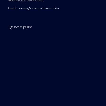
Telefone: (47) 99195-8935
E-mail:
erasmo@erasmosteiner.adv.br
Siga nossa página