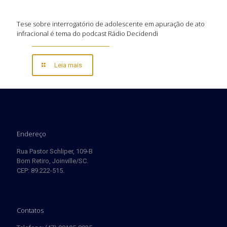
Tese sobre interrogatório de adolescente em apuração de ato
infracional é tema do podcast Rádio Decidendi
Leia mais
Endereço
Rua Pastor Schliper, 109-B
Bom Retiro, Joinville/SC.
CEP: 89.222-515.
Contatos