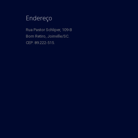
Endereço
Rua Pastor Schliper, 109-B
Bom Retiro, Joinville/SC.
CEP: 89.222-515.