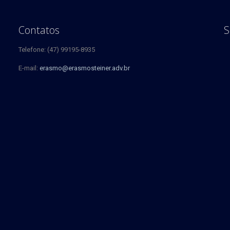
Contatos
S
Telefone: (47) 99195-8935
E-mail:
erasmo@erasmosteiner.adv.br