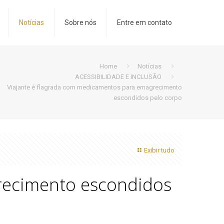
Notícias
Sobre nós
Entre em contato
Home
Notícias
ACESSIBILIDADE E INCLUSÃO
Viajante é flagrada com medicamentos para emagrecimento
escondidos pelo corpo
Exibir tudo
recimento escondidos