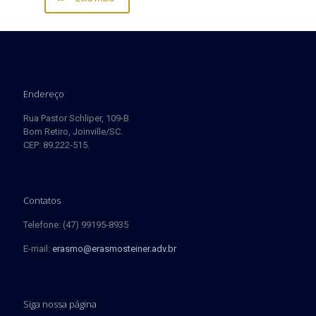
Endereço
Rua Pastor Schliper, 109-B
Bom Retiro, Joinville/SC.
CEP: 89.222-515.
Contatos
Telefone: (47) 99195-8935
E-mail:
erasmo@erasmosteiner.adv.br
Siga nossa página