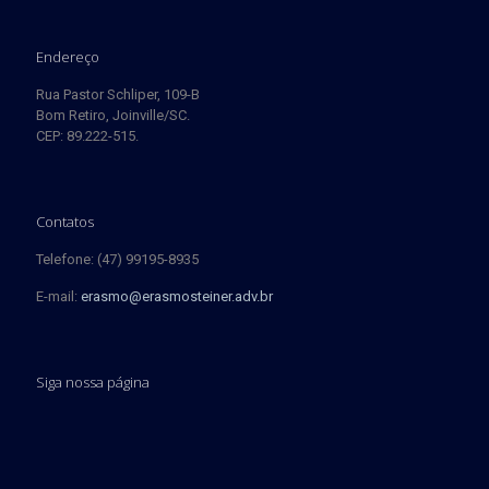
Endereço
Rua Pastor Schliper, 109-B
Bom Retiro, Joinville/SC.
CEP: 89.222-515.
Contatos
Telefone: (47) 99195-8935
E-mail:
erasmo@erasmosteiner.adv.br
Siga nossa página