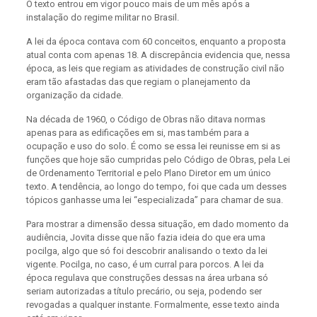
O texto entrou em vigor pouco mais de um mês após a
instalação do regime militar no Brasil.
A lei da época contava com 60 conceitos, enquanto a proposta
atual conta com apenas 18. A discrepância evidencia que, nessa
época, as leis que regiam as atividades de construção civil não
eram tão afastadas das que regiam o planejamento da
organização da cidade.
Na década de 1960, o Código de Obras não ditava normas
apenas para as edificações em si, mas também para a
ocupação e uso do solo. É como se essa lei reunisse em si as
funções que hoje são cumpridas pelo Código de Obras, pela Lei
de Ordenamento Territorial e pelo Plano Diretor em um único
texto. A tendência, ao longo do tempo, foi que cada um desses
tópicos ganhasse uma lei “especializada” para chamar de sua.
Para mostrar a dimensão dessa situação, em dado momento da
audiência, Jovita disse que não fazia ideia do que era uma
pocilga, algo que só foi descobrir analisando o texto da lei
vigente. Pocilga, no caso, é um curral para porcos. A lei da
época regulava que construções dessas na área urbana só
seriam autorizadas a título precário, ou seja, podendo ser
revogadas a qualquer instante. Formalmente, esse texto ainda