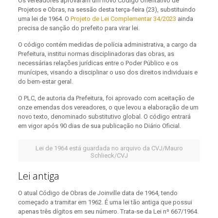
Os vereadores aprovaram um novo Código Orientativo de
Projetos e Obras, na sessão desta terça-feira (23), substituindo
uma lei de 1964. O
Projeto de Lei Complementar 34/2023
ainda
precisa de sanção do prefeito para virar lei.
O código contém medidas de polícia administrativa, a cargo da
Prefeitura, institui normas disciplinadoras das obras, as
necessárias relações jurídicas entre o Poder Público e os
munícipes, visando a disciplinar o uso dos direitos individuais e
do bem-estar geral.
O PLC, de autoria da Prefeitura, foi aprovado com aceitação de
onze emendas dos vereadores, o que levou a elaboração de um
novo texto, denominado substitutivo global. O código entrará
em vigor após 90 dias de sua publicação no Diário Oficial.
Lei de 1964 está guardada no arquivo da CVJ/Mauro
Schlieck/CVJ
Lei antiga
O atual Código de Obras de Joinville data de 1964, tendo
começado a tramitar em 1962. É uma lei tão antiga que possui
apenas três dígitos em seu número. Trata-se da Lei nº 667/1964.