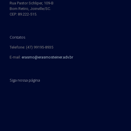
Rua Pastor Schliper, 109-B
Bom Retiro, Joinville/SC.
CEP: 89.222-515.
Contatos
Telefone: (47) 99195-8935
E-mail:
erasmo@erasmosteiner.adv.br
Siga nossa página