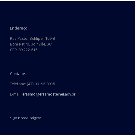
Endereço
Rua Pastor Schliper, 109-B
Bom Retiro, Joinville/SC.
CEP: 89.222-515.
Contatos
Telefone: (47) 99195-8935
E-mail:
erasmo@erasmosteiner.adv.br
Siga nossa página