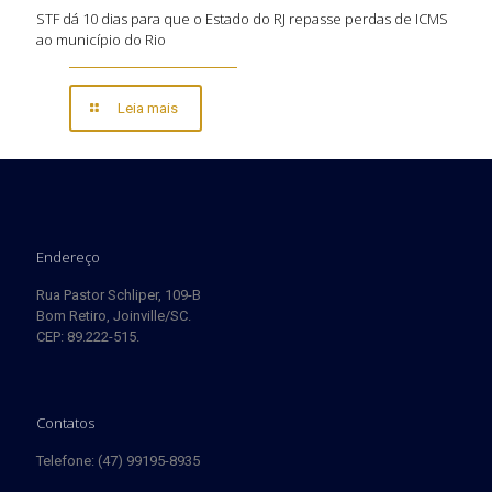
STF dá 10 dias para que o Estado do RJ repasse perdas de ICMS
ao município do Rio
Leia mais
Endereço
Rua Pastor Schliper, 109-B
Bom Retiro, Joinville/SC.
CEP: 89.222-515.
Contatos
Telefone: (47) 99195-8935