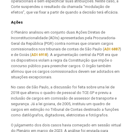
operacionais e sem especificar suas atribuições. Neste caso, a
Corte suspendeu o resultado da chamada “modulação de
efeitos”, que vai fixar a partir de quando a decisão terá eficácia.
Ações
O Plenário analisou em conjunto duas Ações Diretas de
Inconstitucionalidade (ADIs) apresentadas pela Procuradoria-
Geral da República (PGR) contra normas que criaram cargos
comissionados nos tribunais de contas de São Paulo (
ADI 6887
)
e de Goiás (
ADI 6918
). A argumentação central da PGR era que
os dispositivos violam a regra da Constituição que impõe o
concurso público para preencher cargos. O órgão também
afirmou que os cargos comissionados devem ser adotados em
situações excepcionais.
No caso de São Paulo, a discussão foi feita sobre uma lei de
2018 que alterou o quadro de pessoal do TCE-SP e previu a
inclusão de cargos em comissão de assessor de transporte e
segurança. Já a lei goiana, de 2005, instituiu um quadro de
cargos em extinção no Tribunal de Contas destinado a funções
como datilógrafos, digitadores, eletricistas e fotógrafos.
O julgamento dos dois casos havia começado em sessão virtual
do Plenário em março de 2023. A análise foi enviada para