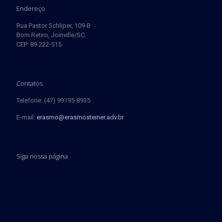
Endereço
Rua Pastor Schliper, 109-B
Bom Retiro, Joinville/SC.
CEP: 89.222-515.
Contatos
Telefone: (47) 99195-8935
E-mail:
erasmo@erasmosteiner.adv.br
Siga nossa página