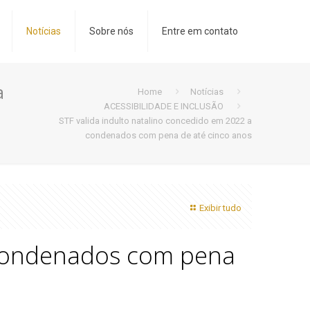
Notícias
Sobre nós
Entre em contato
a
Home
Notícias
ACESSIBILIDADE E INCLUSÃO
STF valida indulto natalino concedido em 2022 a
condenados com pena de até cinco anos
Exibir tudo
 condenados com pena