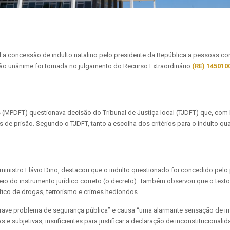
al a concessão de indulto natalino pelo presidente da República a pessoas 
são unânime foi tomada no julgamento do Recurso Extraordinário
(RE) 145010
rios (MPDFT) questionava decisão do Tribunal de Justiça local (TJDFT) que, co
e prisão. Segundo o TJDFT, tanto a escolha dos critérios para o indulto qua
 ministro Flávio Dino, destacou que o indulto questionado foi concedido pelo
meio do instrumento jurídico correto (o decreto). Também observou que o tex
fico de drogas, terrorismo e crimes hediondos.
m grave problema de segurança pública” e causa “uma alarmante sensação de i
 subjetivas, insuficientes para justificar a declaração de inconstitucionali