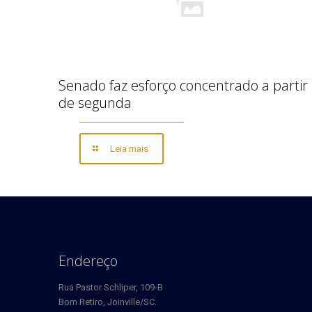
Senado faz esforço concentrado a partir
de segunda
Leia mais
Endereço
Rua Pastor Schliper, 109-B
Bom Retiro, Joinville/SC.