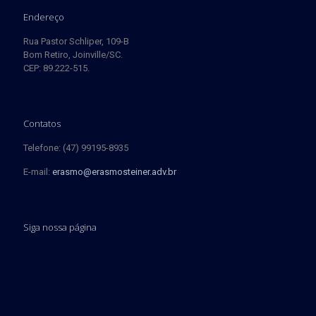
Endereço
Rua Pastor Schliper, 109-B
Bom Retiro, Joinville/SC.
CEP: 89.222-515.
Contatos
Telefone: (47) 99195-8935
E-mail:
erasmo@erasmosteiner.adv.br
Siga nossa página