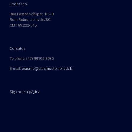
Endereço
Rua Pastor Schliper, 109-B
Bom Retiro, Joinville/SC.
CEP: 89.222-515.
Contatos
Telefone: (47) 99195-8935
E-mail:
erasmo@erasmosteiner.adv.br
Siga nossa página