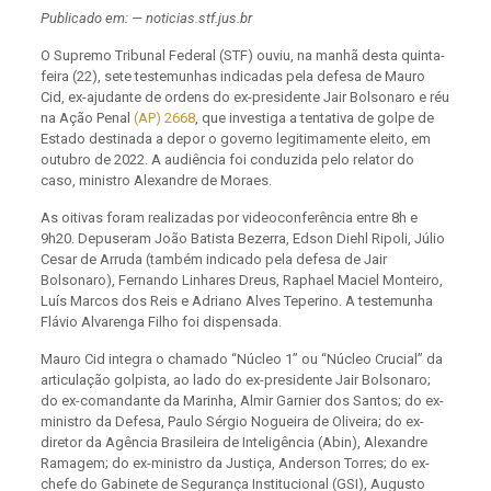
Publicado em: — noticias.stf.jus.br
O Supremo Tribunal Federal (STF) ouviu, na manhã desta quinta-
feira (22), sete testemunhas indicadas pela defesa de Mauro
Cid, ex-ajudante de ordens do ex-presidente Jair Bolsonaro e réu
na Ação Penal
(AP) 2668
, que investiga a tentativa de golpe de
Estado destinada a depor o governo legitimamente eleito, em
outubro de 2022. A audiência foi conduzida pelo relator do
caso, ministro Alexandre de Moraes.
As oitivas foram realizadas por videoconferência entre 8h e
9h20. Depuseram João Batista Bezerra, Edson Diehl Ripoli, Júlio
Cesar de Arruda (também indicado pela defesa de Jair
Bolsonaro), Fernando Linhares Dreus, Raphael Maciel Monteiro,
Luís Marcos dos Reis e Adriano Alves Teperino. A testemunha
Flávio Alvarenga Filho foi dispensada.
Mauro Cid integra o chamado “Núcleo 1” ou “Núcleo Crucial” da
articulação golpista, ao lado do ex-presidente Jair Bolsonaro;
do ex-comandante da Marinha, Almir Garnier dos Santos; do ex-
ministro da Defesa, Paulo Sérgio Nogueira de Oliveira; do ex-
diretor da Agência Brasileira de Inteligência (Abin), Alexandre
Ramagem; do ex-ministro da Justiça, Anderson Torres; do ex-
chefe do Gabinete de Segurança Institucional (GSI), Augusto