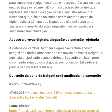
para suspender o julgamento dos embargos até a análise de um
recurso (agravo regimental) contra a decisão do relator que
rejeitou a suspensão da ação penal. O ministro Alexandre
destacou que, além de os crimes terem ocorrido antes da
diplomação, a Câmara dos Deputados não deliberou para
sustar o andamento da ação, requisito indispensável para
suspender sua tramitação.
Acesso a provas digitais: alegação de omissão rejeitada
A defesa de Zambelli também alegou não ter tido acesso
integral aos dados armazenados em nuvem de Walter Delgatti, o
que teria prejudicado a ampla defesa. Segundo o relator, porém,
o conteúdo extraído dos dispositivos foi disponibilizado e a
perícia particular foi realizada.
Detração da pena de Delgatti será analisada na execução
(Pedro Rocha/CR//CF)
17/5/2025 –
Por unanimidade, STF condena deputada Carla
Zambelli e hacker Walter Delgatti
Fonte oficial:
https://noticias.stf.jus.br/postsnoticias/stf-rejeita-recursos-de-