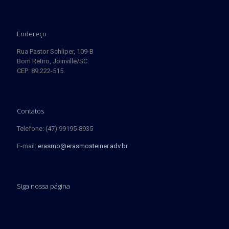
Endereço
Rua Pastor Schliper, 109-B
Bom Retiro, Joinville/SC.
CEP: 89.222-515.
Contatos
Telefone: (47) 99195-8935
E-mail:
erasmo@erasmosteiner.adv.br
Siga nossa página