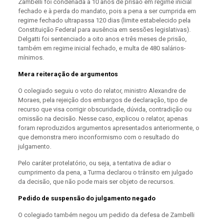
Zambelli foi condenada a 10 anos de prisão em regime inicial
fechado e à perda do mandato, pois a pena a ser cumprida em
regime fechado ultrapassa 120 dias (limite estabelecido pela
Constituição Federal para ausência em sessões legislativas).
Delgatti foi sentenciado a oito anos e três meses de prisão,
também em regime inicial fechado, e multa de 480 salários-
mínimos.
Mera reiteração de argumentos
O colegiado seguiu o voto do relator, ministro Alexandre de
Moraes, pela rejeição dos embargos de declaração, tipo de
recurso que visa corrigir obscuridade, dúvida, contradição ou
omissão na decisão. Nesse caso, explicou o relator, apenas
foram reproduzidos argumentos apresentados anteriormente, o
que demonstra mero inconformismo com o resultado do
julgamento.
Pelo caráter protelatório, ou seja, a tentativa de adiar o
cumprimento da pena, a Turma declarou o trânsito em julgado
da decisão, que não pode mais ser objeto de recursos.
Pedido de suspensão do julgamento negado
O colegiado também negou um pedido da defesa de Zambelli